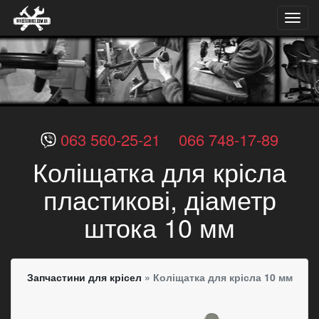
Toggl
navig
063 560-25-21
066 748-17-89
Коліщатка для крісла
пластикові, діаметр
штока 10 мм
Запчастини для крісел
»
Коліщатка для крісла 10 мм